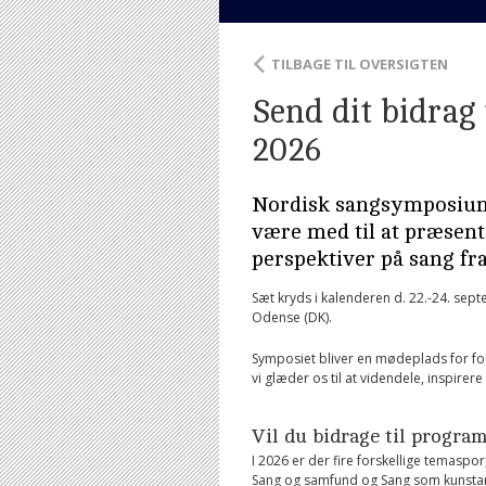
TILBAGE TIL OVERSIGTEN
Send dit bidrag
2026
Nordisk sangsymposium 
være med til at præsent
perspektiver på sang fr
Sæt kryds i kalenderen d. 22.-24. sep
Odense (DK).
Symposiet bliver en mødeplads for for
vi glæder os til at videndele, inspir
Vil du bidrage til progra
I 2026 er der fire forskellige temaspo
Sang og samfund og Sang som kunstar