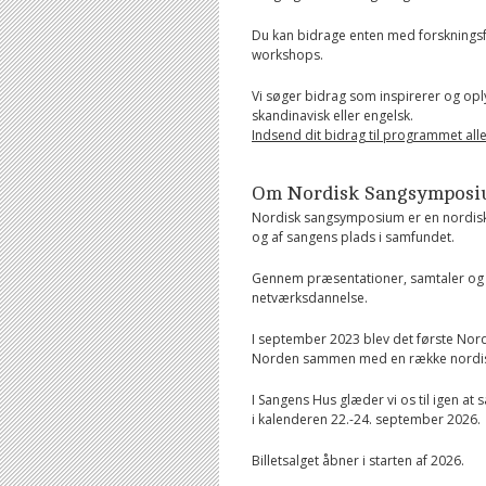
Du kan bidrage enten med forskningsfo
workshops.
Vi søger bidrag som inspirerer og opl
skandinavisk eller engelsk.
Indsend dit bidrag til programmet all
Om Nordisk Sangsympos
Nordisk sangsymposium er en nordisk
og af sangens plads i samfundet.
Gennem præsentationer, samtaler og sa
netværksdannelse.
I september 2023 blev det første Nord
Norden sammen med en række nordis
I Sangens Hus glæder vi os til igen a
i kalenderen 22.-24. september 2026.
Billetsalget åbner i starten af 2026.