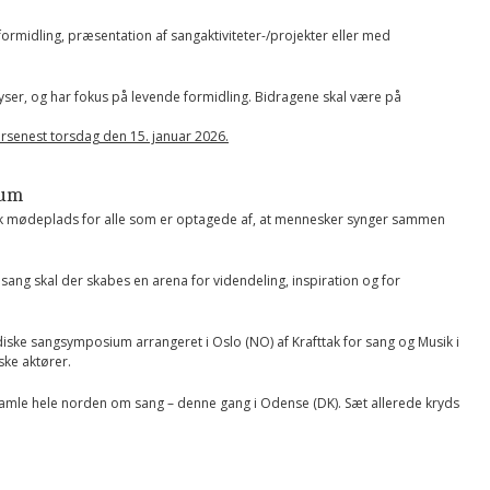
rmidling, præsentation af sangaktiviteter-/projekter eller med
yser, og har fokus på levende formidling. Bidragene skal være på
ersenest torsdag den 15. januar 2026.
ium
 mødeplads for alle som er optagede af, at mennesker synger sammen
ng skal der skabes en arena for videndeling, inspiration og for
iske sangsymposium arrangeret i Oslo (NO) af Krafttak for sang og Musik i
ke aktører.
t samle hele norden om sang – denne gang i Odense (DK). Sæt allerede kryds