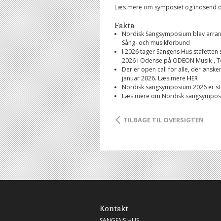
Læs mere om symposiet og indsend di
Fakta
Nordisk Sangsymposium blev arrange
Sång- och musikförbund
I 2026 tager Sangens Hus stafette
2026 i Odense på ODEON Musik-, T
Der er open call for alle, der ønske
januar 2026. Læs mere
HER
Nordisk sangsymposium 2026 er stø
Læs mere om Nordisk sangsympo
TILBAGE TIL OVERSIGTEN
Kontakt
SANGENS HUS