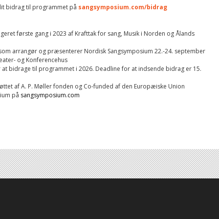
t bidrag til programmet på
sangsymposium.com/bidrag
ret første gang i 2023 af Krafttak for sang, Musik i Norden og Ålands
n som arrangør og præsenterer Nordisk Sangsymposium 22.-24. september
eater- og Konferencehus
r at bidrage til programmet i 2026. Deadline for at indsende bidrag er 15.
ttet af A. P. Møller fonden og Co-funded af den Europæiske Union
sium på
sangsymposium.com