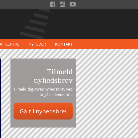



AFTCENTRE
NYHEDER
KONTAKT
Tilmeld
nyhedsbrev
Tilmeld dig vores nyhedsbrev ved
at gå til denne side