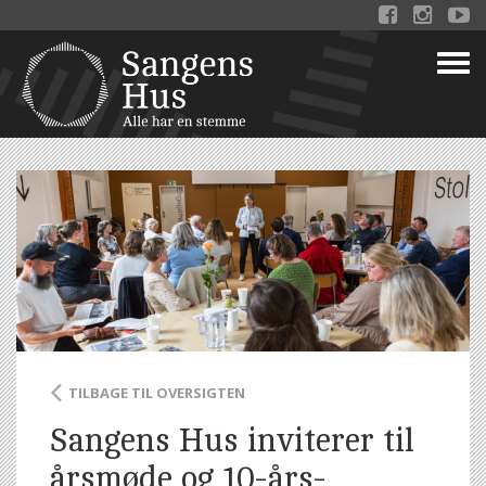



TILBAGE TIL OVERSIGTEN
Sangens Hus inviterer til
årsmøde og 10-års-