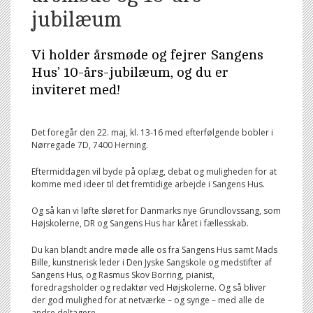
jubilæum
Vi holder årsmøde og fejrer Sangens
Hus’ 10-års-jubilæum, og du er
inviteret med!
Det foregår den 22. maj, kl. 13-16 med efterfølgende bobler i
Nørregade 7D, 7400 Herning.
Eftermiddagen vil byde på oplæg, debat og muligheden for at
komme med ideer til det fremtidige arbejde i Sangens Hus.
Og så kan vi løfte sløret for Danmarks nye Grundlovssang, som
Højskolerne, DR og Sangens Hus har kåret i fællesskab.
Du kan blandt andre møde alle os fra Sangens Hus samt Mads
Bille, kunstnerisk leder i Den Jyske Sangskole og medstifter af
Sangens Hus, og Rasmus Skov Borring, pianist,
foredragsholder og redaktør ved Højskolerne. Og så bliver
der god mulighed for at netværke – og synge – med alle de
andre deltagere.