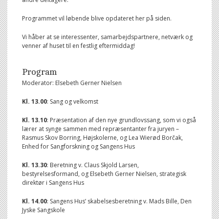
Programmet vil løbende blive opdateret her på siden.
Vi håber at se interessenter, samarbejdspartnere, netværk og
venner af huset til en festlig eftermiddag!
Program
Moderator: Elsebeth Gerner Nielsen
Kl. 13.00
: Sang og velkomst
Kl. 13.10
: Præsentation af den nye grundlovssang, som vi også
lærer at synge sammen med repræsentanter fra juryen –
Rasmus Skov Borring, Højskolerne, og Lea Wierød Borčak,
Enhed for Sangforskning og Sangens Hus
Kl. 13.30
: Beretning v. Claus Skjold Larsen,
bestyrelsesformand, og Elsebeth Gerner Nielsen, strategisk
direktør i Sangens Hus
Kl. 14.00
: Sangens Hus’ skabelsesberetning v. Mads Bille, Den
Jyske Sangskole