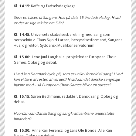
Kl. 14.15
: Kaffe og fødselsdagskage
Skriv en hilsen til Sangens Hus på dets 15 års-fødselsdag. Hvad
er der at sige tak for om 5 år?
Kl. 14.45
: Universets skabelsesberetning med sang som
perspektiv v. Claus Skjold Larsen, bestyrelsesformand, Sangens
Hus, og rektor, Syddansk Musikkonservatorium
Kl. 15.00
: Lene Juul Langballe, projektleder European Choir
Games. Oplæg og debat.
Hvad kan Danmark byde på, som er unikt i forhold til sang? Hvad
kan vi lære af resten af verden? Hvad kan det danske sangmiljø
hjælpe med – så European Choir Games bliver en succes?
Kl. 15.15
: Søren Bechmann, redaktør, Dansk Sang. Oplæg og
debat.
Hvordan kan Dansk Sang og sangkraftcentrene understøtte
hinanden?
Kl. 15.30
: Anne Kari Ferenczi og Lars Ole Bonde, Alle Kan
Synge. Oplæg og debat.