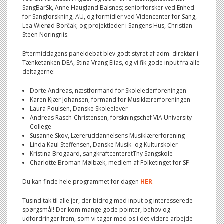
SangBarSk, Anne Haugland Balsnes; seniorforsker ved Enhed
for Sangforskning, AU, og formidler ved Videncenter for Sang,
Lea Wierød Borčak; og projektleder i Sangens Hus, Christian
Steen Noringriis.
Eftermiddagens paneldebat blev godt styret af adm. direktør i
Tænketanken DEA, Stina Vrang Elias, og vi fik gode input fra alle
deltagerne:
Dorte Andreas, næstformand for Skolelederforeningen
Karen Kjær Johansen, formand for Musiklærerforeningen
Laura Poulsen, Danske Skoleelever
Andreas Rasch-Christensen, forskningschef VIA University
College
Susanne Skov, Læreruddannelsens Musiklærerforening
Linda Kaul Steffensen, Danske Musik- og Kulturskoler
Kristina Brogaard, sangkraftcenteretThy Sangskole
Charlotte Broman Mølbæk, medlem af Folketinget for SF
Du kan finde hele programmet for dagen
HER
.
Tusind tak til alle jer, der bidrog med input og interesserede
spørgsmål! Der kom mange gode pointer, behov og
udfordringer frem, som vi tager med os i det videre arbejde