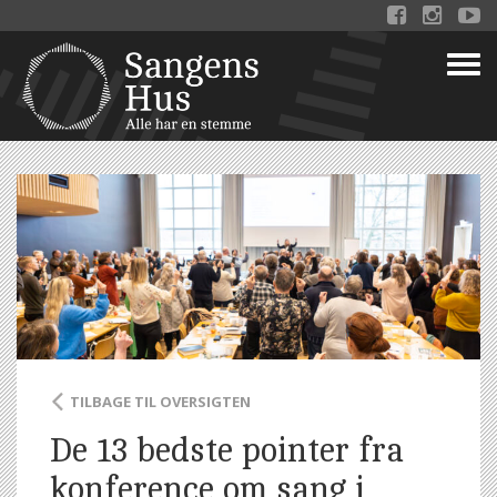



TILBAGE TIL OVERSIGTEN
De 13 bedste pointer fra
konference om sang i