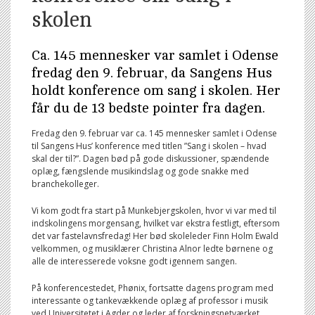
skolen
Ca. 145 mennesker var samlet i Odense
fredag den 9. februar, da Sangens Hus
holdt konference om sang i skolen. Her
får du de 13 bedste pointer fra dagen.
Fredag den 9. februar var ca. 145 mennesker samlet i Odense
til Sangens Hus’ konference med titlen ”Sang i skolen – hvad
skal der til?”. Dagen bød på gode diskussioner, spændende
oplæg, fængslende musikindslag og gode snakke med
branchekolleger.
Vi kom godt fra start på Munkebjergskolen, hvor vi var med til
indskolingens morgensang, hvilket var ekstra festligt, eftersom
det var fastelavnsfredag! Her bød skoleleder Finn Holm Ewald
velkommen, og musiklærer Christina Alnor ledte børnene og
alle de interesserede voksne godt igennem sangen.
På konferencestedet, Phønix, fortsatte dagens program med
interessante og tankevækkende oplæg af professor i musik
ved Universitetet i Agder og leder af forskningsnetværket