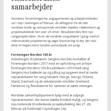
samarbejder
Humøret, forventningerne, engagementet og arbejdsomheden
var i top i slutningen af februar, da deltagere fra de otte
nordiske lande og selvstyrende områder mødtes i København og
projektudviklede hen over 25 timer. Resultatet blev fem nye
sangprojekt-ideer. Nu er de nordiske sangaktører i gang med at
videreudvikle projekterne og søge financiering til det, der skal
blive til meget mere nordisk samarbejde om sang.
Foreningen Norden 100 år
Anledningen: Et jubilæum. Sangens Hus blev kontaktet af
Foreningen Norden i 2017 med en opfordring om at fejre
foreningen Nordens 100-års jubilæum i 2019 med sang.
Sangens Hus bakkede op og påtog sig opgaven med at samle
repræsentanter for sang-netværk i Norge, Sverige, Finland,
Island, Danmark og de selvstyrende områder Grønland,
Færøerne og Ålandsøerne for sammen at sætte retningen.
Nordiske samarbejdspartnere hjalp med at udpege
repræsentanter, der kunne dække bredest muligt, og Sangens
Hus inviterede til indledende projektudvikling den 27.-28.
februar på Danhostel Copenhagen City.