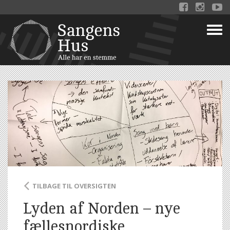



TILBAGE TIL OVERSIGTEN
Lyden af Norden – nye
fællesnordiske