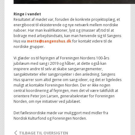
Ringe i vandet
Resultatet af mødet var, foruden de konkrete projektoplæg, et
energiboost til eksisterende og nye netværk mellem nordiske
naboer. Har man kvalifikationer, lyst og (masser af) tid til at
bidrage med arbejdsindsats, kan man henvende sig til Sangens
Hus via
mette@sangenshus.dk
for kontakt videre til de
nordiske grupper.
Vi glæder os til fejringen af Foreningen Nordens 100-års
jubilæum med sang i 2019 og håber, at dette også kan
inspirere andre til selv at skabe sangarrangementer,
sangaktiviteter eller sangprojekter i den anledning. Sangens
Hus sparrer som altid gerne om sang-ideer, og det er ligeledes
muligt at kontakte Foreningen Norden. Der er ikke nogen
central koordinering af fejringen, men det vil være taktfuldt at
orientere Peter Jon Larsen, generalsekretær for Foreningen
Norden, om nye initiativer ved jubilæet.
Det fællesnordiske møde var muliggjort med midler fra
Nordisk Kulturfond og Foreningen Norden.
TILBAGE TIL OVERSIGTEN