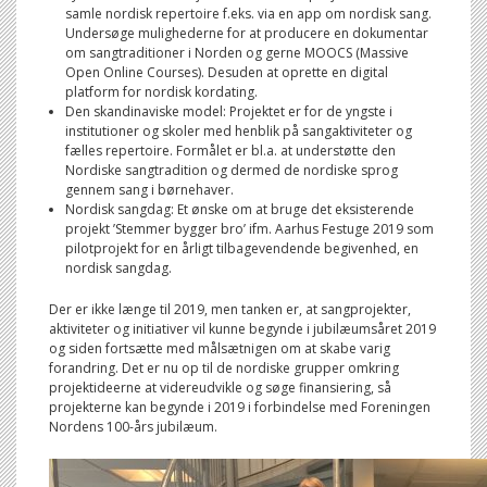
samle nordisk repertoire f.eks. via en app om nordisk sang.
Undersøge mulighederne for at producere en dokumentar
om sangtraditioner i Norden og gerne MOOCS (Massive
Open Online Courses). Desuden at oprette en digital
platform for nordisk kordating.
Den skandinaviske model: Projektet er for de yngste i
institutioner og skoler med henblik på sangaktiviteter og
fælles repertoire. Formålet er bl.a. at understøtte den
Nordiske sangtradition og dermed de nordiske sprog
gennem sang i børnehaver.
Nordisk sangdag: Et ønske om at bruge det eksisterende
projekt ’Stemmer bygger bro’ ifm. Aarhus Festuge 2019 som
pilotprojekt for en årligt tilbagevendende begivenhed, en
nordisk sangdag.
Der er ikke længe til 2019, men tanken er, at sangprojekter,
aktiviteter og initiativer vil kunne begynde i jubilæumsåret 2019
og siden fortsætte med målsætnigen om at skabe varig
forandring. Det er nu op til de nordiske grupper omkring
projektideerne at videreudvikle og søge finansiering, så
projekterne kan begynde i 2019 i forbindelse med Foreningen
Nordens 100-års jubilæum.