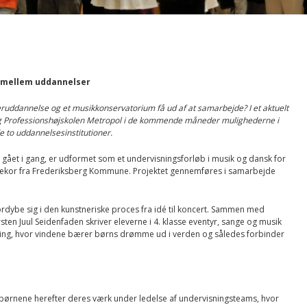
 mellem uddannelser
ruddannelse og et musikkonservatorium få ud af at samarbejde? I et aktuelt
 Professionshøjskolen Metropol i de kommende måneder mulighederne i
e to uddannelsesinstitutioner.
er gået i gang, er udformet som et undervisningsforløb i musik og dansk for
rnekor fra Frederiksberg Kommune. Projektet gennemføres i samarbejde
 fordybe sig i den kunstneriske proces fra idé til koncert. Sammen med
rsten Juul Seidenfaden skriver eleverne i 4. klasse eventyr, sange og musik
ælling, hvor vindene bærer børns drømme ud i verden og således forbinder
r børnene herefter deres værk under ledelse af undervisningsteams, hvor