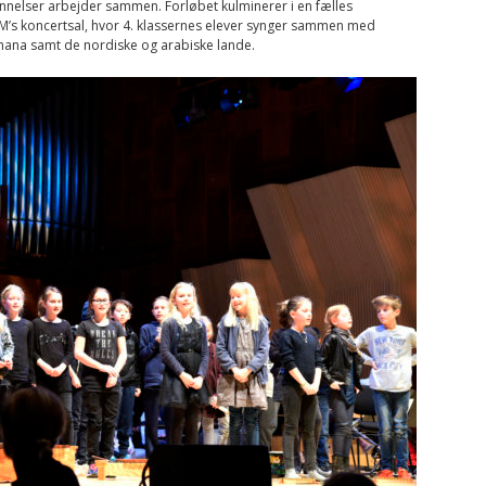
nelser arbejder sammen. Forløbet kulminerer i en fælles
M’s koncertsal, hvor 4. klassernes elever synger sammen med
Ghana samt de nordiske og arabiske lande.