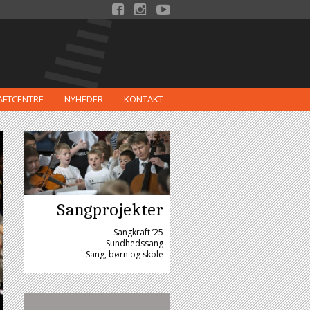



AFTCENTRE
NYHEDER
KONTAKT
Sangprojekter
Sangkraft ’25
Sundhedssang
Sang, børn og skole