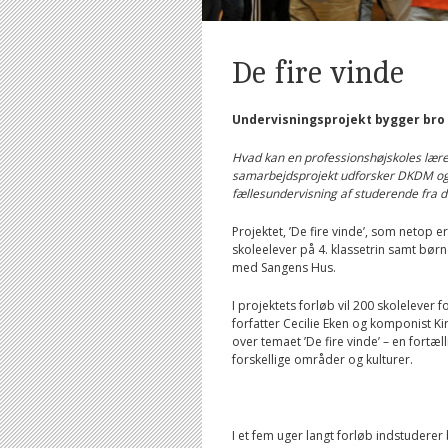
De fire vinde
Undervisningsprojekt bygger bro
Hvad kan en professionshøjskoles lære
samarbejdsprojekt udforsker DKDM og
fællesundervisning af studerende fra d
Projektet, ’De fire vinde’, som netop 
skoleelever på 4. klassetrin samt bø
med Sangens Hus.
I projektets forløb vil 200 skolelever
forfatter Cecilie Eken og komponist Ki
over temaet ’De fire vinde’ – en fort
forskellige områder og kulturer.
I et fem uger langt forløb indstudere