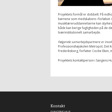
Projektets formål er dobbelt: På ind
børnene som medskabere i forløbet. 
musiklæreruddannelserne kan styrkes 
både kan berige fagligheden på de del
tværinstitutionelt samarbejde.
Følgende samarbejdspartnere er involv
Professionshøjskolen Metropol, Det 
Frederiksberg, forfatter Cecilie Eken,
Projektets kontaktperson i Sangens H
Kontakt
SANGENS HUS